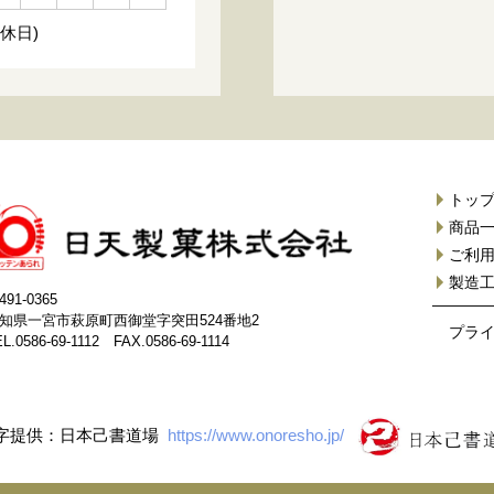
休日)
トッ
商品
ご利
製造
491-0365
知県一宮市萩原町西御堂字突田524番地2
プラ
L.0586-69-1112 FAX.0586-69-1114
字提供：日本己書道場
https://www.onoresho.jp/